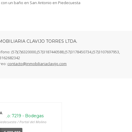
, con un baño en San Antonio en Piedecuesta
MOBILIARIA CLAVIJO TORRES LTDA.
éfono: (57)(7)6320000,(57)3187440588,(57)3178450734,(57)3107697953,
)3162682342
reo:
contacto@inmobiliariaclavijo.com
A
digo: 7219 - Bodegas
iedecuesta / Portal del Molino