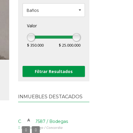
Baños
Valor
$ 350.000
$ 25.000.000
INMUEBLES DESTACADOS
A
A
Código: 7587 / Bodegas
Código: 6416 / Local
Bucaramanga / Concordia
Floridablanca / Versalles