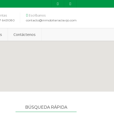
ntas
Escríbanos
7 6451080
contacto@inmobiliariaclavijo.com
as
Contáctenos
BÚSQUEDA RÁPIDA