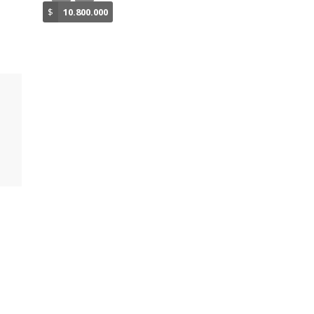
$
10.800.000
$
350.000