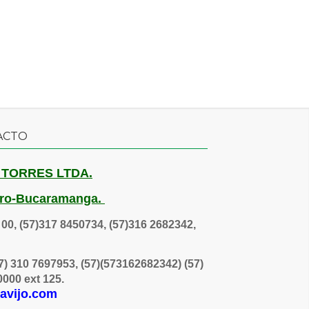
ACTO
 TORRES LTDA.
ntro-Bucaramanga.
 00, (57)317 8450734, (57)316 2682342,
7) 310 7697953, (57)(573162682342) (57)
20000 ext 125.
lavijo.com