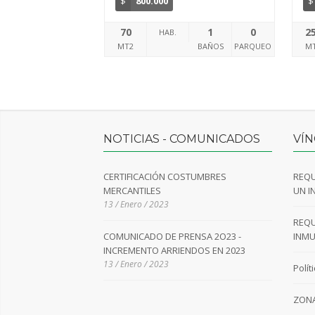
$
800.000
$
70
1
0
2
HAB.
MT2
BAÑOS
PARQUEO
M
NOTICIAS - COMUNICADOS
VÍN
CERTIFICACIÓN COSTUMBRES
REQU
MERCANTILES
UN I
13 / Enero / 2023
REQU
COMUNICADO DE PRENSA 2O23 -
INMU
INCREMENTO ARRIENDOS EN 2023
13 / Enero / 2023
Polít
ZONA