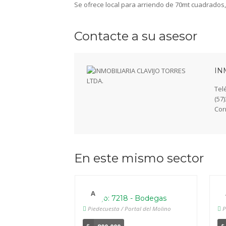
Se ofrece local para arriendo de 70mt cuadrados
Contacte a su asesor
IN
Tel
(57
Cor
En este mismo sector
A
Código: 7218 - Bodegas
Có
Piedecuesta / Portal del Molino
P