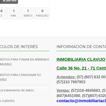
6.200.000
50
1
1
0
T2
HAB.
BAÑOS
PARQUEO
CULOS DE INTERÉS
INFORMACIÓN DE CONT
INMOBILIARIA CLAVIJO
ISITOS PARA TOMAR EN ARRIENDO
NMUEBLE
Calle 36 No. 21 - 71 Ce
ISITOS PARA CONSIGNAR SU
Arriendos:
(57) (607) 632 00
EBLE
(57)310 7697953
ica tratamiento de datos
Ventas:
(57)316-4845683, (5
(607)6451080, (57)(607) 63
contacto@inmobiliariac
 CLIENTES